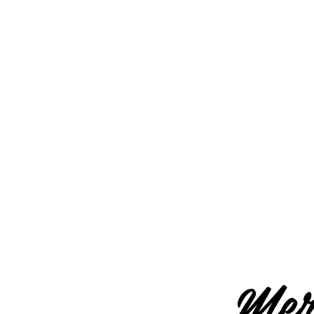
Téléphone
09.83.84.40.50
(DE 14H À 19H LE MERCRED
Mail
annecybasket.contact@gmail
Merc