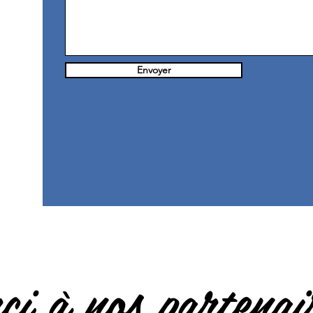
Envoyer
I)
.com
i à nos partenai