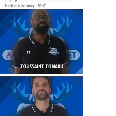
basket à Annecy !
💙
🏀
TOUSSAINT TOMAKU