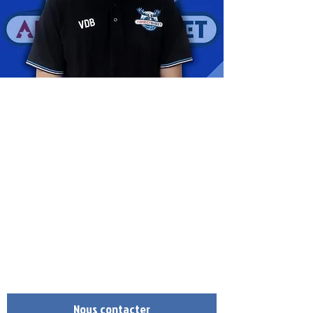
Adresse
Gymnase de Barral
Rue de la Clairière
Seynod
74600 Annecy
Téléphone
09.83.84.40.50
(DE 14H À 19H LE MERCREDI)
Mail
annecybasket.contact@gmail.com
Nous contacter