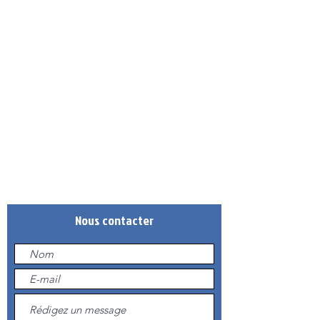
Adresse
Gymnase de Barral
Rue de la Clairière
Seynod
74600 Annecy
Téléphone
09.83.84.40.50
(DE 14H À 19H LE MERCREDI)
Mail
annecybasket.contact@gmail.com
Nous contacter