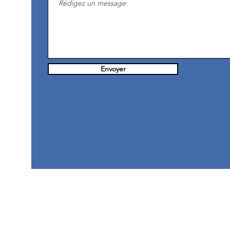
Envoyer
I)
.com