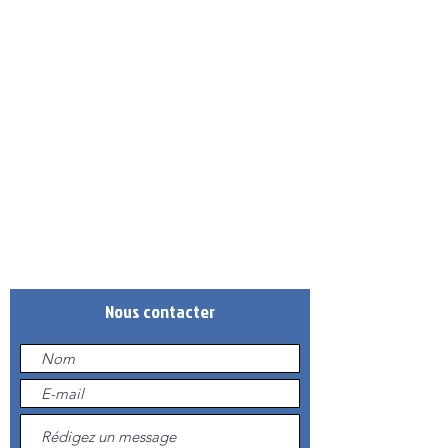
Adresse
Gymnase de Barral
Rue de la Clairière
Seynod
74600 Annecy
Téléphone
09.83.84.40.50
(DE 14H À 19H LE MERCREDI)
Mail
annecybasket.contact@gmail.com
Nous contacter