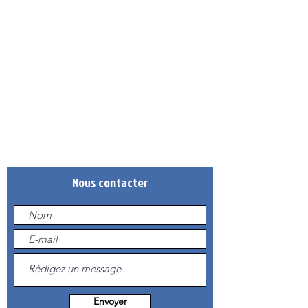
Adresse
Gymnase de Barral
Rue de la Clairière
Seynod
74600 Annecy
Téléphone
09.83.84.40.50
(DE 14H À 19H LE MERCREDI)
Mail
annecybasket.contact@gmail.com
Nous contacter
Envoyer